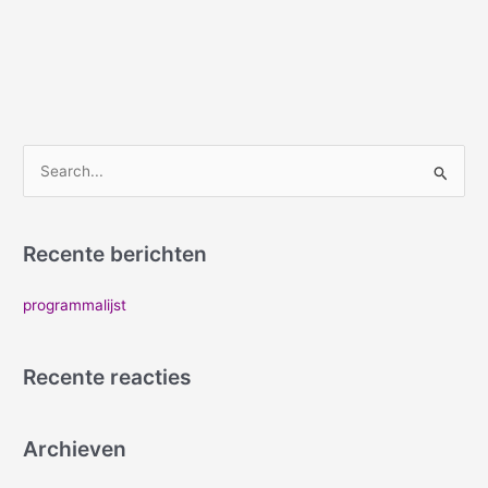
Z
o
e
Recente berichten
k
n
programmalijst
a
a
Recente reacties
r
:
Archieven