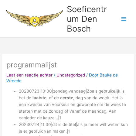
Ga
Soeficentr
naar
um Den
de
inhoud
Bosch
programmalijst
Laat een reactie achter
/
Uncategorized
/ Door
Bauke de
Wreede
20230723|10:00|zondag vandaag|Zoals gebruikelijk is
het de
laatste
, of de
eerste
, dag van de week. Het is
een kwestie van voorkeur en gewoonte om de week te
starten met de zondag of vanaf de maandag. Aan
eenieder de keuze…|1
20230724|11:30|dit is de titel|als je meer wilt weten kun
je er gebruik van maken.|1