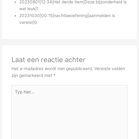
20230801|12:34|Het derde item|Deze bijzonderheid is
wel leuk|1
20231030|00:15|nachtbeoefening|aanmelden is
vereist|0
Laat een reactie achter
Het e-mailadres wordt niet gepubliceerd.
Vereiste velden
zijn gemarkeerd met
*
Typ
hier...