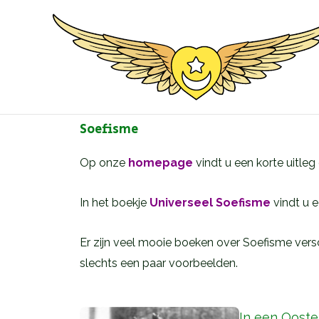
Ga
naar
de
inhoud
Soefisme
Op onze
homepage
vindt u een korte uitleg
In het boekje
Universeel Soefisme
vindt u e
Er zijn veel mooie boeken over Soefisme ver
slechts een paar voorbeelden.
In een Ooste