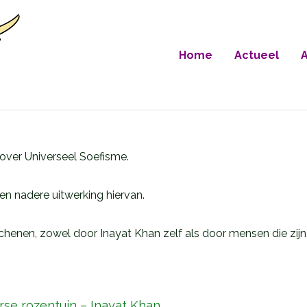
Home
Actueel
A
 over Universeel Soefisme.
en nadere uitwerking hiervan.
schenen, zowel door Inayat Khan zelf als door mensen die z
rse rozentuin – Inayat Khan