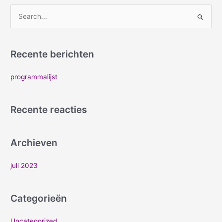
Z
o
e
Recente berichten
k
n
programmalijst
a
a
Recente reacties
r
:
Archieven
juli 2023
Categorieën
Uncategorized