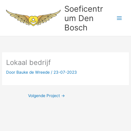
Ga
Soeficentr
naar
um Den
de
inhoud
Bosch
Lokaal bedrijf
Door
Bauke de Wreede
/
23-07-2023
Volgende Project
→