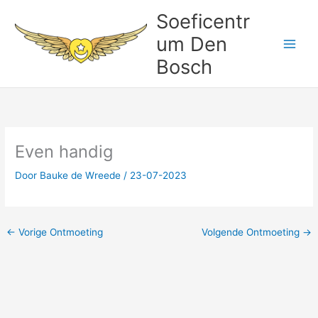
Ga
Soeficentr
naar
um Den
de
inhoud
Bosch
Even handig
Door
Bauke de Wreede
/
23-07-2023
←
Vorige Ontmoeting
Volgende Ontmoeting
→