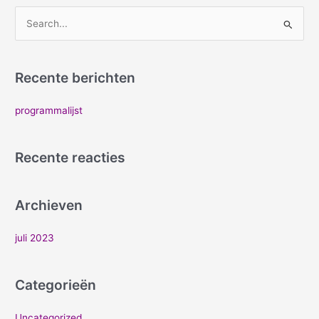
Z
o
e
Recente berichten
k
n
programmalijst
a
a
Recente reacties
r
:
Archieven
juli 2023
Categorieën
Uncategorized